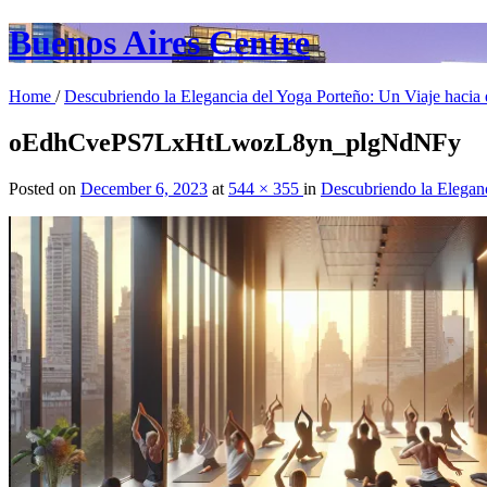
Buenos Aires Centre
Home
/
Descubriendo la Elegancia del Yoga Porteño: Un Viaje hacia 
oEdhCvePS7LxHtLwozL8yn_plgNdNFy
Posted on
December 6, 2023
at
544 × 355
in
Descubriendo la Eleganc