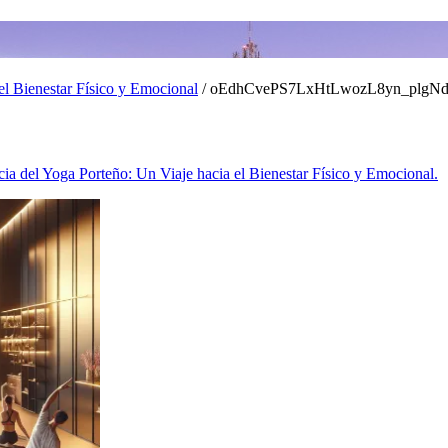
el Bienestar Físico y Emocional
/ oEdhCvePS7LxHtLwozL8yn_plgN
ia del Yoga Porteño: Un Viaje hacia el Bienestar Físico y Emocional.